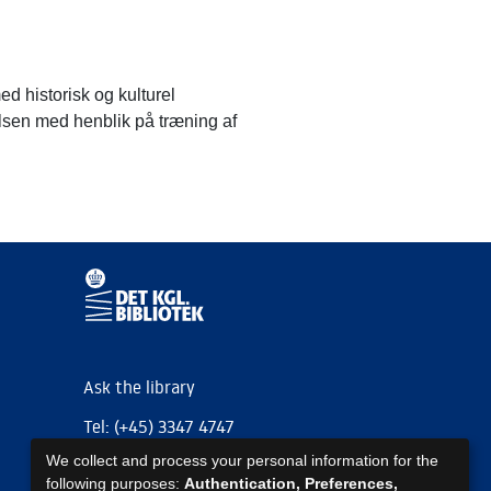
på tværs af breve og giver adgang
ed historisk og kulturel
relsen med henblik på træning af
et til Det Kgl. Biblioteks
e trykte brevudgivelser fra Det
givere.
 maskinproducerede OCR-
kst vurderes ved øjesyn at være
Ask the library
 del af indholdet er på et andet
Tel: (+45) 3347 4747
We collect and process your personal information for the
kb@kb.dk
following purposes:
Authentication, Preferences,
-Zip, som skal downloades og