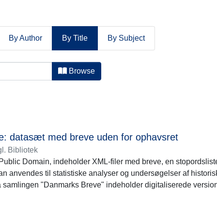
By Author
By Title
By Subject
y Title
Browse
: datasæt med breve uden for ophavsret
l. Bibliotek
i Public Domain, indeholder XML-filer med breve, en stopordslis
n anvendes til statistiske analyser og undersøgelser af historis
samlingen "Danmarks Breve" indeholder digitaliserede versioner
samlinger, der spænder fra 1500-tallet til 1937. Brevene er skreve
lse på dansk politisk og kulturel historie. Projektet vil i alt omfa