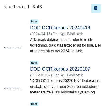
Recent Submissions
Now showing
1 - 3 of 3
Item
DOD OCR korpus 20240416
(
2024-04-16
)
Det Kgl. Bibiliotek
Advarsel: datasættet er under teknisk
udredning, da datasættet er alt for lille. Der
No Thumbnail Available
arbejdes på et nyt 2024 udtræk.
"DOD OCR korpus 20240416" Datasættet
Item
er skabt den 16. april 2024 og inkluderer
DOD OCR korpus 20220107
metadata fra KB’s biblioteks system og
(
2022-01-07
)
Det Kgl. Bibiliotek
OCR udtrukne tekster fra pdf’erne som er
"DOD OCR korpus 20220107" Datasættet
uden for ophavsret.
er skabt den 7. januar 2022 og inkluderer
No Thumbnail Available
metadata fra KB’s biblioteks system og
OCR udtrukne tekster fra pdf’erne som er
uden for ophavsret.
Item