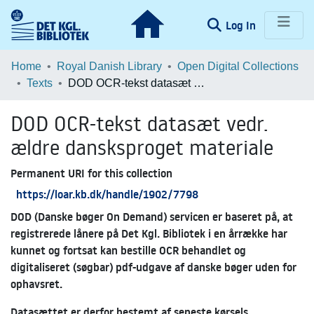
(current)
Log In
Communities & Collections
Home
Royal Danish Library
Open Digital Collections
Texts
DOD OCR-tekst datasæt vedr. ældre dansksproget materiale
Browse LOAR
DOD OCR-tekst datasæt vedr.
Statistics
ældre dansksproget materiale
Permanent URI for this collection
https://loar.kb.dk/handle/1902/7798
DOD (Danske bøger On Demand) servicen er baseret på, at
registrerede lånere på Det Kgl. Bibliotek i en årrække har
kunnet og fortsat kan bestille OCR behandlet og
digitaliseret (søgbar) pdf-udgave af danske bøger uden for
ophavsret.
Datasættet er derfor bestemt af seneste kørsels