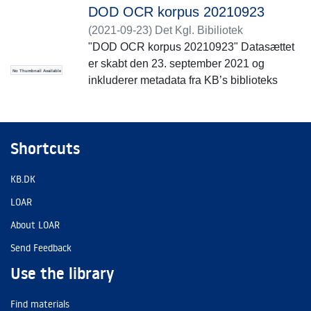
DOD OCR korpus 20210923
(
2021-09-23
)
Det Kgl. Bibiliotek
"DOD OCR korpus 20210923" Datasættet
er skabt den 23. september 2021 og
No Thumbnail Available
inkluderer metadata fra KB’s biblioteks
system og OCR udtrukne tekster fra
pdf’erne som er uden for ophavsret.
Shortcuts
KB.DK
LOAR
About LOAR
Send Feedback
Use the library
Find materials