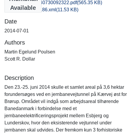
hbv1scdo_20140730092322.pdf
(565.35 KB)
Available
recordxml_item_186.xml
(11.53 KB)
Date
2014-07-01
Authors
Martin Egelund Poulsen
Scott R. Dollar
Description
Den 23.-25. juni 2014 skulle et samlet areal på 3,6 hektar
forundersøges ved en jernbanevejtunnel på Kærvej øst for
Brørup. Området vil indgå som arbejdsareal tilhørende
Banedanmark i forbindelse med et
jernbaneelektrificeringsprojekt mellem Esbjerg og
Lunderskov, hvor den eksisterende vejtunnel under
jernbanen skal udvides. Der fremkom kun 3 forhistoriske