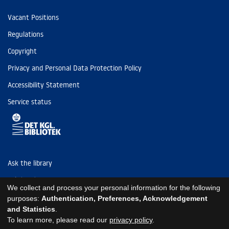
Vacant Positions
Regulations
Copyright
Privacy and Personal Data Protection Policy
Accessibility Statement
Service status
Ask the library
Tel: (+45) 3347 4747
We collect and process your personal information for the following
kb@kb.dk
purposes:
Authentication, Preferences, Acknowledgement
and Statistics
.
EAN: 5798000795297
To learn more, please read our
privacy policy
.