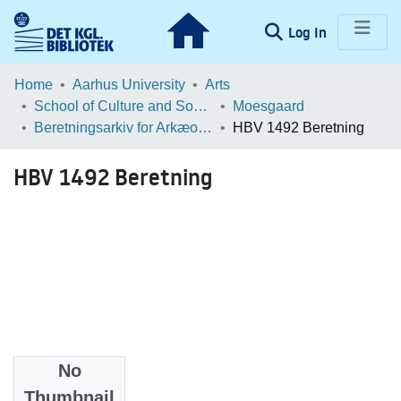
(current)
Log In
Communities & Collections
Home
Aarhus University
Arts
School of Culture and Society
Moesgaard
Browse LOAR
Beretningsarkiv for Arkæologiske Undersøgelser
HBV 1492 Beretning
Statistics
HBV 1492 Beretning
No
Files
Thumbnail