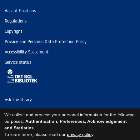
Vacant Positions
Regulations
Copyright
Privacy and Personal Data Protection Policy
Accessibility Statement
Service status
Ask the library
Tel: (+45) 3347 4747
We collect and process your personal information for the following
kb@kb.dk
purposes:
Authentication, Preferences, Acknowledgement
and Statistics
.
EAN: 5798000795297
To learn more, please read our
privacy policy
.