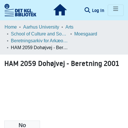
(current)
Log In
Communities & Collections
Home
Aarhus University
Arts
School of Culture and Society
Moesgaard
Browse LOAR
Beretningsarkiv for Arkæologiske Undersøgelser
HAM 2059 Dohøjvej - Beretning 2001
Statistics
HAM 2059 Dohøjvej - Beretning 2001
No