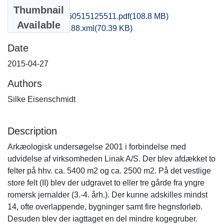
Files
Thumbnail
msj1haan_20150515125511.pdf
(108.8 MB)
Available
recordxml_item_188.xml
(70.39 KB)
Date
2015-04-27
Authors
Silke Eisenschmidt
Description
Arkæologisk undersøgelse 2001 i forbindelse med
udvidelse af virksomheden Linak A/S. Der blev afdækket to
felter på hhv. ca. 5400 m2 og ca. 2500 m2. På det vestlige
store felt (II) blev der udgravet to eller tre gårde fra yngre
romersk jernalder (3.-4. årh.). Der kunne adskilles mindst
14, ofte overlappende, bygninger samt fire hegnsforløb.
Desuden blev der iagttaget en del mindre kogegruber.