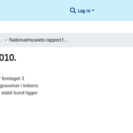
Log In
æologiske Undersøgelser
Nationalmuseets rapport fra besigtigelse i Hune kirke 2010.
010.
 foretaget 3
gravelser i kirkens
stabil bund ligger