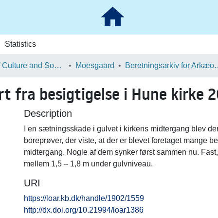
Statistics
School of Culture and Society
Moesgaard
Beretningsarkiv for Ark
 fra besigtigelse i Hune kirke 2
Description
I en sætningsskade i gulvet i kirkens midtergang blev der
boreprøver, der viste, at der er blevet foretaget mange be
midtergang. Nogle af dem synker først sammen nu. Fast, 
mellem 1,5 – 1,8 m under gulvniveau.
URI
https://loar.kb.dk/handle/1902/1559
http://dx.doi.org/10.21994/loar1386