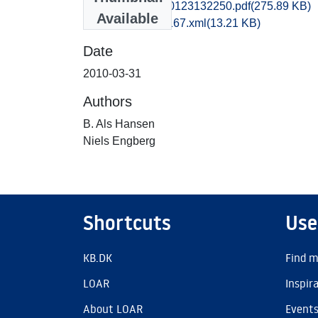
nat1mikr_20130123132250.pdf
(275.89 KB)
Available
recordxml_item_167.xml
(13.21 KB)
Date
2010-03-31
Authors
B. Als Hansen
Niels Engberg
Shortcuts
Use
KB.DK
Find m
LOAR
Inspir
About LOAR
Event