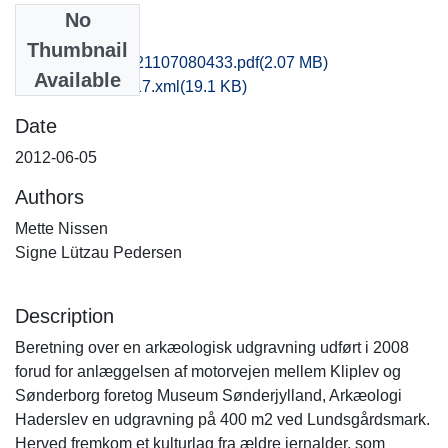
No
Files
Thumbnail
msj1haan_20121107080433.pdf
(2.07 MB)
Available
recordxml_item_17.xml
(19.1 KB)
Date
2012-06-05
Authors
Mette Nissen
Signe Lützau Pedersen
Description
Beretning over en arkæologisk udgravning udført i 2008
forud for anlæggelsen af motorvejen mellem Kliplev og
Sønderborg foretog Museum Sønderjylland, Arkæologi
Haderslev en udgravning på 400 m2 ved Lundsgårdsmark.
Herved fremkom et kulturlag fra ældre jernalder, som