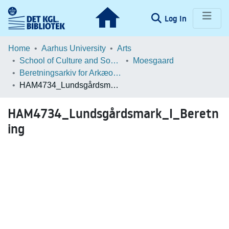
(current)
Log In
Communities & Collections
Home
Aarhus University
Arts
School of Culture and Society
Moesgaard
Browse LOAR
Beretningsarkiv for Arkæologiske Undersøgelser
HAM4734_Lundsgårdsmark_I_Beretning
Statistics
HAM4734_Lundsgårdsmark_I_Beretn
ing