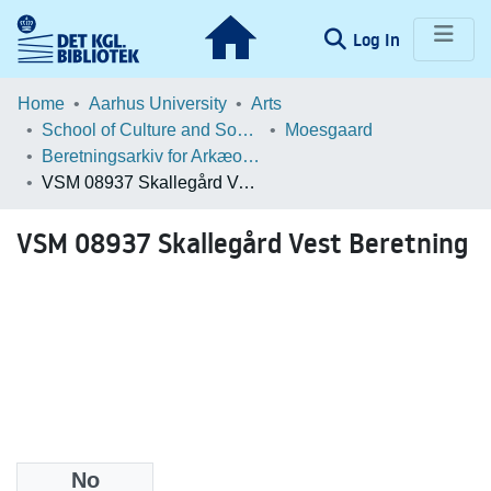
(current)
Log In
Communities & Collections
Home
Aarhus University
Arts
School of Culture and Society
Moesgaard
Browse LOAR
Beretningsarkiv for Arkæologiske Undersøgelser
VSM 08937 Skallegård Vest Beretning
Statistics
VSM 08937 Skallegård Vest Beretning
No