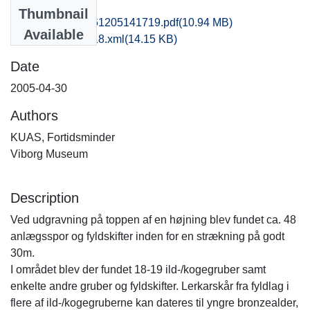
Files
Thumbnail
vsm1kate_20161205141719.pdf
(10.94 MB)
Available
recordxml_item_18.xml
(14.15 KB)
Date
2005-04-30
Authors
KUAS, Fortidsminder
Viborg Museum
Description
Ved udgravning på toppen af en højning blev fundet ca. 48
anlægsspor og fyldskifter inden for en strækning på godt
30m.
I området blev der fundet 18-19 ild-/kogegruber samt
enkelte andre gruber og fyldskifter. Lerkarskår fra fyldlag i
flere af ild-/kogegruberne kan dateres til yngre bronzealder,