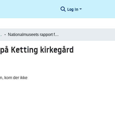
Log In
æologiske Undersøgelser
Nationalmuseets rapport fra arkæologisk undersøgelse på Ketting kirkegård 2015
på Ketting kirkegård
n, kom der ikke