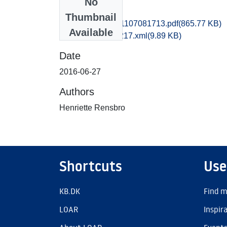
No
Files
Thumbnail
nat1kiha_20161107081713.pdf
(865.77 KB)
Available
recordxml_item_217.xml
(9.89 KB)
Date
2016-06-27
Authors
Henriette Rensbro
Shortcuts
Use
KB.DK
Find m
LOAR
Inspir