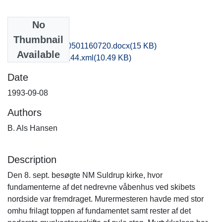
No
Files
Thumbnail
nat1kiha_20170501160720.docx
(15 KB)
Available
recordxml_item_144.xml
(10.49 KB)
Date
1993-09-08
Authors
B. Als Hansen
Description
Den 8. sept. besøgte NM Suldrup kirke, hvor
fundamenterne af det nedrevne våbenhus ved skibets
nordside var fremdraget. Murermesteren havde med stor
omhu frilagt toppen af fundamentet samt rester af det