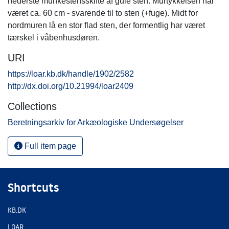
nederste munkestensskifte af gule sten. Murtykkelsen har
været ca. 60 cm - svarende til to sten (+fuge). Midt for
nordmuren lå en stor flad sten, der formentlig har været
tærskel i våbenhusdøren.
URI
https://loar.kb.dk/handle/1902/2582
http://dx.doi.org/10.21994/loar2409
Collections
Beretningsarkiv for Arkæologiske Undersøgelser
Full item page
Shortcuts
KB.DK
LOAR