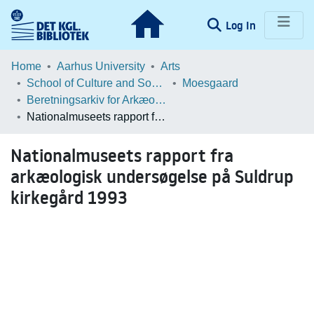
(current)
Log In
Communities & Collections
Home
Aarhus University
Arts
School of Culture and Society
Moesgaard
Browse LOAR
Beretningsarkiv for Arkæologiske Undersøgelser
Nationalmuseets rapport fra arkæologisk undersøgelse på Suldrup kirkegård 1993
Statistics
Nationalmuseets rapport fra
arkæologisk undersøgelse på Suldrup
kirkegård 1993