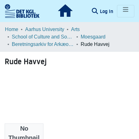
(current)
Log In
Communities & Collections
Home
Aarhus University
Arts
School of Culture and Society
Moesgaard
Browse LOAR
Beretningsarkiv for Arkæologiske Undersøgelser
Rude Havvej
Statistics
Rude Havvej
No
Files
Thumbnail