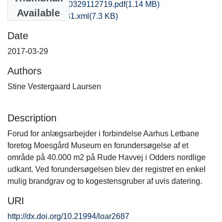
fhm1stve_20170329112719.pdf
(1.14 MB)
Available
recordxml_item_81.xml
(7.3 KB)
Date
2017-03-29
Authors
Stine Vestergaard Laursen
Description
Forud for anlægsarbejder i forbindelse Aarhus Letbane
foretog Moesgård Museum en forundersøgelse af et
område på 40.000 m2 på Rude Havvej i Odders nordlige
udkant. Ved forundersøgelsen blev der registret en enkel
mulig brandgrav og to kogestensgruber af uvis datering.
URI
http://dx.doi.org/10.21994/loar2687