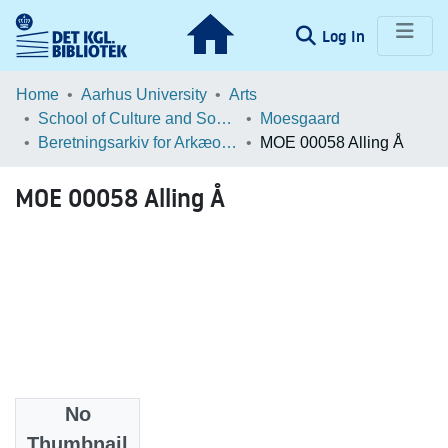
(current)
Log In
Communities & Collections
Home
Aarhus University
Arts
School of Culture and Society
Moesgaard
Browse LOAR
Beretningsarkiv for Arkæologiske Undersøgelser
MOE 00058 Alling Å
Statistics
MOE 00058 Alling Å
No
Files
Thumbnail