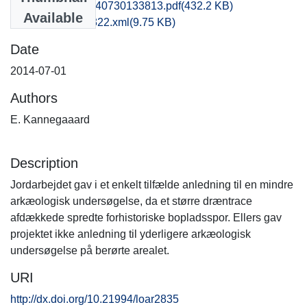
moe1eska_20140730133813.pdf
(432.2 KB)
Available
recordxml_item_322.xml
(9.75 KB)
Date
2014-07-01
Authors
E. Kannegaaard
Description
Jordarbejdet gav i et enkelt tilfælde anledning til en mindre
arkæologisk undersøgelse, da et større dræntrace
afdækkede spredte forhistoriske bopladsspor. Ellers gav
projektet ikke anledning til yderligere arkæologisk
undersøgelse på berørte arealet.
URI
http://dx.doi.org/10.21994/loar2835