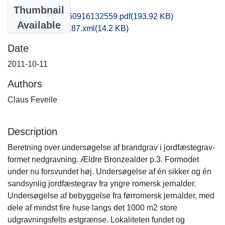
Files
Thumbnail
msj1haan_20160916132559.pdf
(193.92 KB)
Available
recordxml_item_187.xml
(14.2 KB)
Date
2011-10-11
Authors
Claus Feveile
Description
Beretning over undersøgelse af brandgrav i jordfæstegrav-
formet nedgravning. Ældre Bronzealder p.3. Formodet
under nu forsvundet høj. Undersøgelse af én sikker og én
sandsynlig jordfæstegrav fra yngre romersk jernalder.
Undersøgelse af bebyggelse fra førromersk jernalder, med
dele af mindst fire huse langs det 1000 m2 store
udgravningsfelts østgrænse. Lokaliteten fundet og