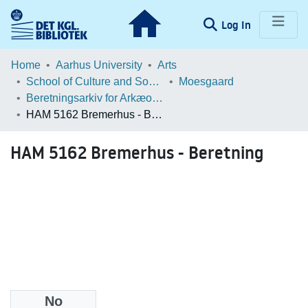
(current)
Log In
Communities & Collections
Home
Aarhus University
Arts
School of Culture and Society
Moesgaard
Browse LOAR
Beretningsarkiv for Arkæologiske Undersøgelser
HAM 5162 Bremerhus - Beretning
Statistics
HAM 5162 Bremerhus - Beretning
No