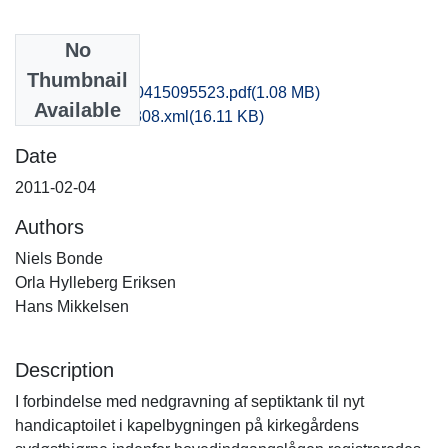
No
Files
Thumbnail
nat1mikr_20130415095523.pdf
(1.08 MB)
Available
recordxml_item_308.xml
(16.11 KB)
Date
2011-02-04
Authors
Niels Bonde
Orla Hylleberg Eriksen
Hans Mikkelsen
Description
I forbindelse med nedgravning af septiktank til nyt
handicaptoilet i kapelbygningen på kirkegårdens