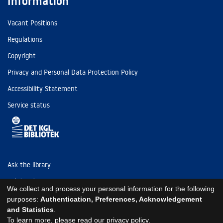
Information
Vacant Positions
Regulations
Copyright
Privacy and Personal Data Protection Policy
Accessibility Statement
Service status
Ask the library
Tel: (+45) 3347 4747
We collect and process your personal information for the following
kb@kb.dk
purposes:
Authentication, Preferences, Acknowledgement
and Statistics
.
EAN: 5798000795297
To learn more, please read our
privacy policy
.