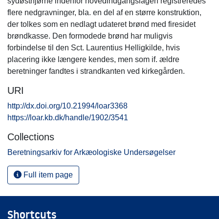
sydøsthjørne indenfor hovedindgangslågen registreredes
flere nedgravninger, bla. en del af en større konstruktion,
der tolkes som en nedlagt udateret brønd med firesidet
brøndkasse. Den formodede brønd har muligvis
forbindelse til den Sct. Laurentius Helligkilde, hvis
placering ikke længere kendes, men som if. ældre
beretninger fandtes i strandkanten ved kirkegården.
URI
http://dx.doi.org/10.21994/loar3368
https://loar.kb.dk/handle/1902/3541
Collections
Beretningsarkiv for Arkæologiske Undersøgelser
Full item page
Shortcuts