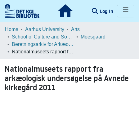
(current)
Log In
Communities & Collections
Home
Aarhus University
Arts
School of Culture and Society
Moesgaard
Browse LOAR
Beretningsarkiv for Arkæologiske Undersøgelser
Nationalmuseets rapport fra arkæologisk undersøgelse på Avnede kirkegård 2011
Statistics
Nationalmuseets rapport fra
arkæologisk undersøgelse på Avnede
kirkegård 2011