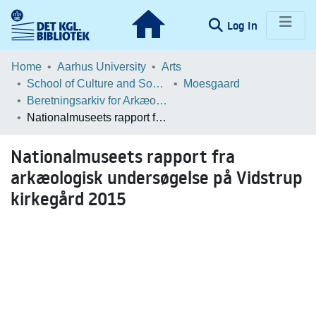
(current)
Log In
Communities & Collections
Home
Aarhus University
Arts
School of Culture and Society
Moesgaard
Browse LOAR
Beretningsarkiv for Arkæologiske Undersøgelser
Nationalmuseets rapport fra arkæologisk undersøgelse på Vidstrup kirkegård 2015
Statistics
Nationalmuseets rapport fra
arkæologisk undersøgelse på Vidstrup
kirkegård 2015