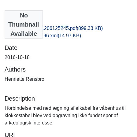
No
Files
Thumbnail
nat1kiha_20161206125245.pdf
(899.33 KB)
Available
recordxml_item_196.xml
(14.97 KB)
Date
2016-10-18
Authors
Henriette Rensbro
Description
I forbindelse med nedlægning af elkabel fra våbenhus til
klokkestabel blev ved opgravning ikke fundet spor af
arkæologisk interesse.
URI