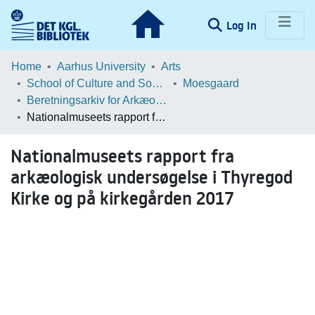
(current)
Log In
Communities & Collections
Home
Aarhus University
Arts
School of Culture and Society
Moesgaard
Browse LOAR
Beretningsarkiv for Arkæologiske Undersøgelser
Nationalmuseets rapport fra arkæologisk undersøgelse i Thyregod Kirke og på kirkegården 2017
Statistics
Nationalmuseets rapport fra
arkæologisk undersøgelse i Thyregod
Kirke og på kirkegården 2017