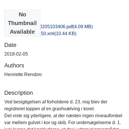
No
Files
Thumbnail
nat1here_20180205103406.pdf
(4.09 MB)
Available
recordxml_item_150.xml
(10.44 KB)
Date
2018-02-05
Authors
Henriette Rensbro
Description
Ved besigtigelsen af forholdene d. 23. maj blev der
registreret toppen af en gravhvælving i koret.
Det viste sig yderligere, at der næsten ingen niveauforskel
var mellem gulvet i kor og skib. For undersøgelserne d. 1.