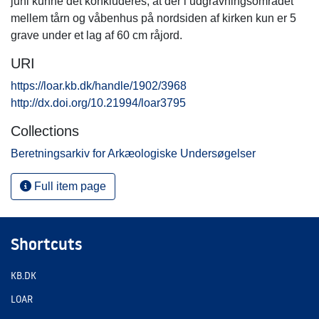
juni kunne det konkluderes, at der i udgravningsområdet
mellem tårn og våbenhus på nordsiden af kirken kun er 5
grave under et lag af 60 cm råjord.
URI
https://loar.kb.dk/handle/1902/3968
http://dx.doi.org/10.21994/loar3795
Collections
Beretningsarkiv for Arkæologiske Undersøgelser
Full item page
Shortcuts
KB.DK
LOAR