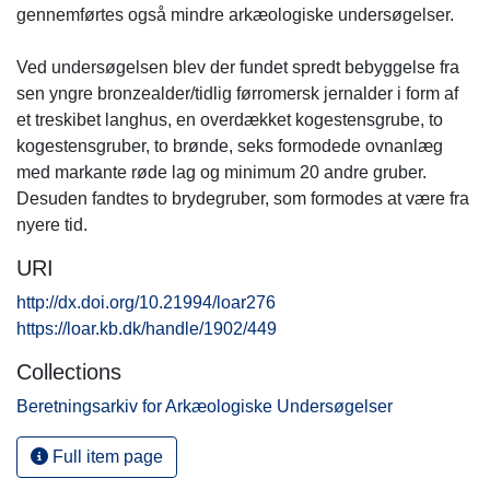
gennemførtes også mindre arkæologiske undersøgelser.
Ved undersøgelsen blev der fundet spredt bebyggelse fra
sen yngre bronzealder/tidlig førromersk jernalder i form af
et treskibet langhus, en overdækket kogestensgrube, to
kogestensgruber, to brønde, seks formodede ovnanlæg
med markante røde lag og minimum 20 andre gruber.
Desuden fandtes to brydegruber, som formodes at være fra
nyere tid.
URI
http://dx.doi.org/10.21994/loar276
https://loar.kb.dk/handle/1902/449
Collections
Beretningsarkiv for Arkæologiske Undersøgelser
Full item page