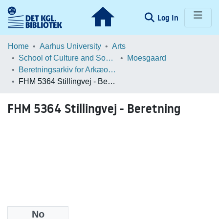
(current)
Log In
Communities & Collections
Home
Aarhus University
Arts
School of Culture and Society
Moesgaard
Browse LOAR
Beretningsarkiv for Arkæologiske Undersøgelser
FHM 5364 Stillingvej - Beretning
Statistics
FHM 5364 Stillingvej - Beretning
No