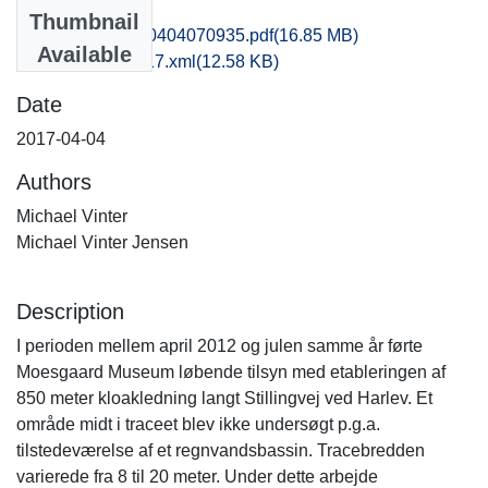
Files
Thumbnail
fhm1lala_20170404070935.pdf
(16.85 MB)
Available
recordxml_item_17.xml
(12.58 KB)
Date
2017-04-04
Authors
Michael Vinter
Michael Vinter Jensen
Description
I perioden mellem april 2012 og julen samme år førte
Moesgaard Museum løbende tilsyn med etableringen af
850 meter kloakledning langt Stillingvej ved Harlev. Et
område midt i traceet blev ikke undersøgt p.g.a.
tilstedeværelse af et regnvandsbassin. Tracebredden
varierede fra 8 til 20 meter. Under dette arbejde