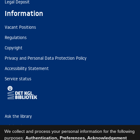
Legal Deposit
Information
Vacant Positions
Regulations
Copyright
Privacy and Personal Data Protection Policy
Accessibility Statement
Service status
Ask the library
Tel: (+45) 3347 4747
We collect and process your personal information for the following
kb@kb.dk
purposes:
Authentication, Preferences, Acknowledgement