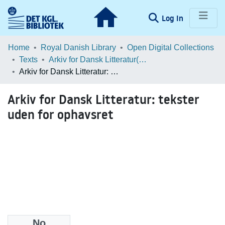
(current)
Log In
Communities & Collections
Home
Royal Danish Library
Open Digital Collections
Texts
Arkiv for Dansk Litteratur(ADL)
Browse LOAR
Arkiv for Dansk Litteratur: tekster uden for ophavsret
Statistics
Arkiv for Dansk Litteratur: tekster
uden for ophavsret
No