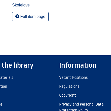
Skolelove
Full item page
 the library
Information
aterials
Vacant Positions
ation
Regulations
s
Copyright
es
Privacy and Personal Data
Protection Policy