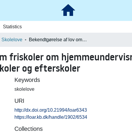
Statistics
Skolelove
Bekendtgørelse af lov om friskoler om hjemmeundervisning samt efterlønskassen for friskoler og efterskoler
om friskoler om hjemmeundervis
koler og efterskoler
Keywords
skolelove
URI
http://dx.doi.org/10.21994/loar6343
https://loar.kb.dk/handle/1902/6534
Collections