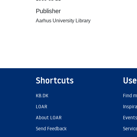
Publisher
Aarhus University Library
Shortcuts
Use
KB.DK
Find m
LOAR
Inspir
About LOAR
Event
Send Feedback
Servic