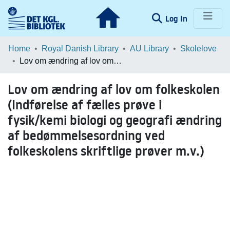
(current)
Log In
Communities & Collections
Home
Royal Danish Library
AU Library
Skolelove
Lov om ændring af lov om folkeskolen (Indførelse af fælles prøve i fysik/kemi biologi og geografi ændring af bedømmelsesordning ved folkeskolens skriftlige prøver m.v.)
Browse LOAR
Lov om ændring af lov om folkeskolen
Statistics
(Indførelse af fælles prøve i
fysik/kemi biologi og geografi ændring
af bedømmelsesordning ved
folkeskolens skriftlige prøver m.v.)