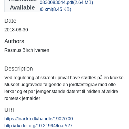
fhm1stve_20180830083044.pdf
(2.64 MB)
Available
recordxml_item_30.xml
(8.45 KB)
Date
2018-08-30
Authors
Rasmus Birch Iversen
Description
Ved regulering af skrænt i privat have stødtes på en krukke.
Museet udgravede følgende en jordfæstegrav med otte
lerkar og et par jerngenstande dateret til midten af ældre
romersk jernalder
URI
https://loar.kb.dk/handle/1902/700
http://dx.doi.org/10.21994/loar527