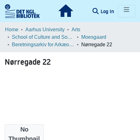
(current)
Log In
Communities & Collections
Home
Aarhus University
Arts
School of Culture and Society
Moesgaard
Browse LOAR
Beretningsarkiv for Arkæologiske Undersøgelser
Nørregade 22
Statistics
Nørregade 22
No
Files
Thumbnail