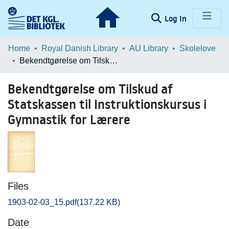
(current)
Log In
Communities & Collections
Home
Royal Danish Library
AU Library
Skolelove
Bekendtgørelse om Tilskud af Statskassen til Instruktionskursus i Gymnastik for Lærere
Browse LOAR
Bekendtgørelse om Tilskud af
Statistics
Statskassen til Instruktionskursus i
Gymnastik for Lærere
Files
1903-02-03_15.pdf
(137.22 KB)
Date