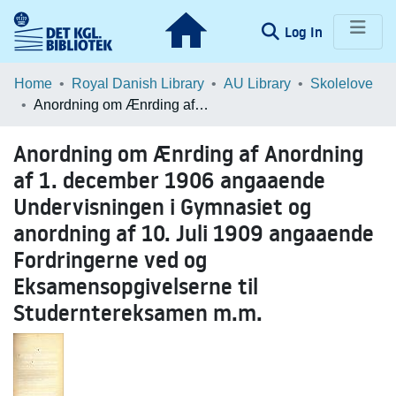
(current)
Log In
Communities & Collections
Home
Royal Danish Library
AU Library
Skolelove
Anordning om Ænrding af Anordning af 1. december 1906 angaaende Undervisningen i Gymnasiet og anordning af 10. Juli 1909 angaaende Fordringerne ved og Eksamensopgivelserne til Studerntereksamen m.m.
Browse LOAR
Anordning om Ænrding af Anordning
Statistics
af 1. december 1906 angaaende
Undervisningen i Gymnasiet og
anordning af 10. Juli 1909 angaaende
Fordringerne ved og
Eksamensopgivelserne til
Studerntereksamen m.m.