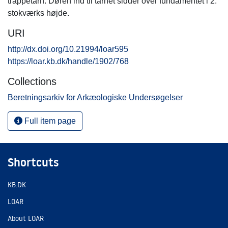
trappetårn. Døren ind til tårnet sidder over fundamentet i 2.
stokværks højde.
URI
http://dx.doi.org/10.21994/loar595
https://loar.kb.dk/handle/1902/768
Collections
Beretningsarkiv for Arkæologiske Undersøgelser
Full item page
Shortcuts
KB.DK
LOAR
About LOAR