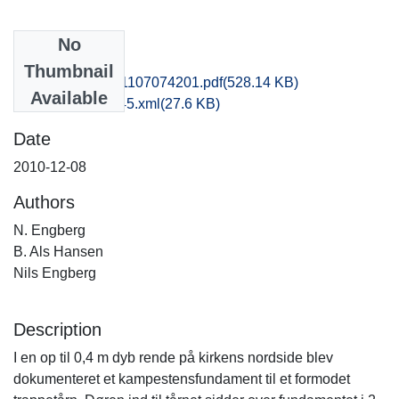
No
Files
Thumbnail
nat1kiha_20161107074201.pdf
(528.14 KB)
Available
recordxml_item_45.xml
(27.6 KB)
Date
2010-12-08
Authors
N. Engberg
B. Als Hansen
Nils Engberg
Description
I en op til 0,4 m dyb rende på kirkens nordside blev
dokumenteret et kampestensfundament til et formodet