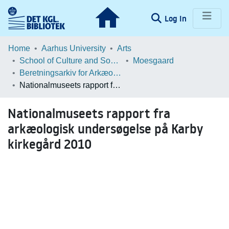
(current)
Log In
Communities & Collections
Home
Aarhus University
Arts
School of Culture and Society
Moesgaard
Browse LOAR
Beretningsarkiv for Arkæologiske Undersøgelser
Nationalmuseets rapport fra arkæologisk undersøgelse på Karby kirkegård 2010
Statistics
Nationalmuseets rapport fra
arkæologisk undersøgelse på Karby
kirkegård 2010