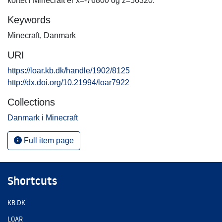
kortet i Minecraft er x=-76800 og z=56320.
Keywords
Minecraft
,
Danmark
URI
https://loar.kb.dk/handle/1902/8125
http://dx.doi.org/10.21994/loar7922
Collections
Danmark i Minecraft
Full item page
Shortcuts
KB.DK
LOAR