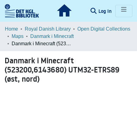
(current)
Log In
Communities & Collections
Home
Royal Danish Library
Open Digital Collections
Maps
Danmark i Minecraft
Browse LOAR
Danmark i Minecraft (523200,6143680) UTM32-ETRS89 (øst, nord)
Statistics
Danmark i Minecraft
(523200,6143680) UTM32-ETRS89
(øst, nord)