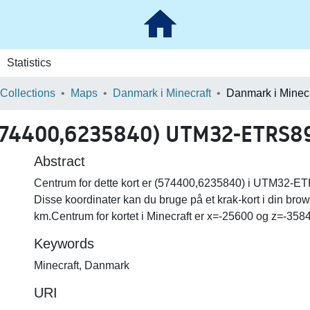
Statistics
 Collections
Maps
Danmark i Minecraft
574400,6235840) UTM32-ETRS89 
Abstract
Centrum for dette kort er (574400,6235840) i UTM32-ETR
Disse koordinater kan du bruge på et krak-kort i din brow
km.Centrum for kortet i Minecraft er x=-25600 og z=-358
Keywords
Minecraft
,
Danmark
URI