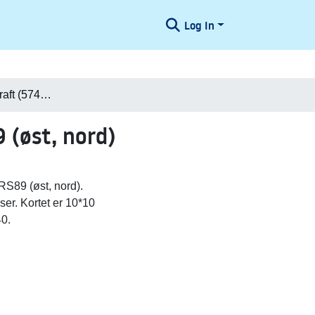
Log In
Danmark i Minecraft (574400,6235840) UTM32-ETRS89 (øst, nord)
(øst, nord)
S89 (øst, nord).
ser. Kortet er 10*10
40.