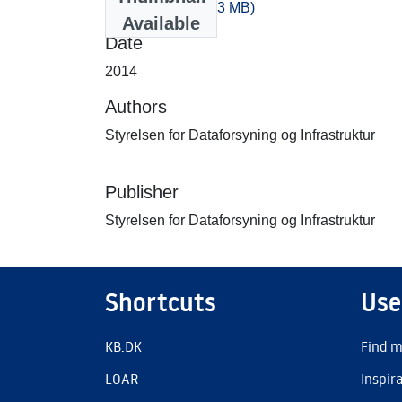
-60_-80.zip
(534.23 MB)
Available
Date
2014
Authors
Styrelsen for Dataforsyning og Infrastruktur
Publisher
Styrelsen for Dataforsyning og Infrastruktur
Shortcuts
Use
KB.DK
Find m
LOAR
Inspir