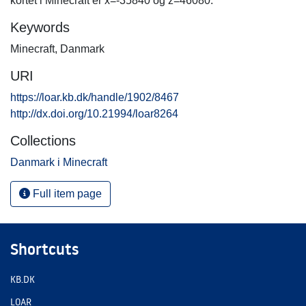
kortet i Minecraft er x=-35840 og z=46080.
Keywords
Minecraft
,
Danmark
URI
https://loar.kb.dk/handle/1902/8467
http://dx.doi.org/10.21994/loar8264
Collections
Danmark i Minecraft
Full item page
Shortcuts
KB.DK
LOAR