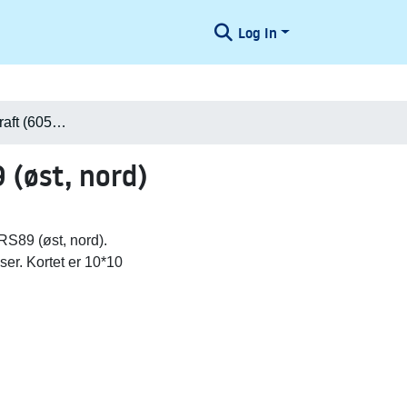
Log In
Danmark i Minecraft (605120,6225600) UTM32-ETRS89 (øst, nord)
(øst, nord)
S89 (øst, nord).
ser. Kortet er 10*10
.