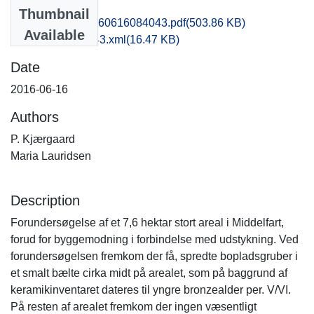
Files
Thumbnail
obm1mala_20160616084043.pdf
(503.86 KB)
Available
recordxml_item_43.xml
(16.47 KB)
Date
2016-06-16
Authors
P. Kjærgaard
Maria Lauridsen
Description
Forundersøgelse af et 7,6 hektar stort areal i Middelfart,
forud for byggemodning i forbindelse med udstykning. Ved
forundersøgelsen fremkom der få, spredte bopladsgruber i
et smalt bælte cirka midt på arealet, som på baggrund af
keramikinventaret dateres til yngre bronzealder per. V/VI.
På resten af arealet fremkom der ingen væsentligt