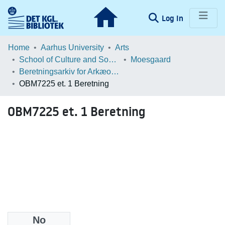
(current)
Log In
Communities & Collections
Home
Aarhus University
Arts
School of Culture and Society
Moesgaard
Browse LOAR
Beretningsarkiv for Arkæologiske Undersøgelser
OBM7225 et. 1 Beretning
Statistics
OBM7225 et. 1 Beretning
No