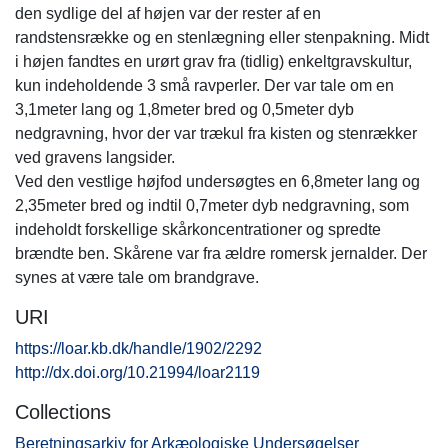
den sydlige del af højen var der rester af en
randstensrække og en stenlægning eller stenpakning. Midt
i højen fandtes en urørt grav fra (tidlig) enkeltgravskultur,
kun indeholdende 3 små ravperler. Der var tale om en
3,1meter lang og 1,8meter bred og 0,5meter dyb
nedgravning, hvor der var trækul fra kisten og stenrækker
ved gravens langsider.
Ved den vestlige højfod undersøgtes en 6,8meter lang og
2,35meter bred og indtil 0,7meter dyb nedgravning, som
indeholdt forskellige skårkoncentrationer og spredte
brændte ben. Skårene var fra ældre romersk jernalder. Der
synes at være tale om brandgrave.
URI
https://loar.kb.dk/handle/1902/2292
http://dx.doi.org/10.21994/loar2119
Collections
Beretningsarkiv for Arkæologiske Undersøgelser