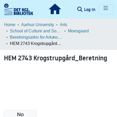
(current)
Log In
Communities & Collections
Home
Aarhus University
Arts
School of Culture and Society
Moesgaard
Browse LOAR
Beretningsarkiv for Arkæologiske Undersøgelser
HEM 2743 Krogstrupgård_Beretning
Statistics
HEM 2743 Krogstrupgård_Beretning
No