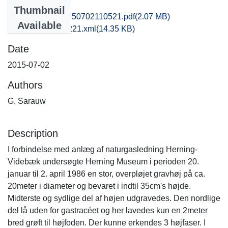
Files
Thumbnail
hem1anpo_20150702110521.pdf
(2.07 MB)
Available
recordxml_item_221.xml
(14.35 KB)
Date
2015-07-02
Authors
G. Sarauw
Description
I forbindelse med anlæg af naturgasledning Herning-
Videbæk undersøgte Herning Museum i perioden 20.
januar til 2. april 1986 en stor, overpløjet gravhøj på ca.
20meter i diameter og bevaret i indtil 35cm's højde.
Midterste og sydlige del af højen udgravedes. Den nordlige
del lå uden for gastracéet og her lavedes kun en 2meter
bred grøft til højfoden. Der kunne erkendes 3 højfaser. I