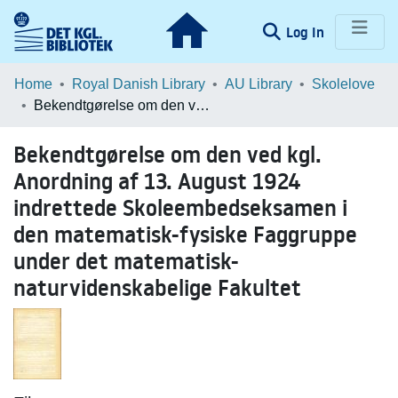
(current)
Log In
Communities & Collections
Home
Royal Danish Library
AU Library
Skolelove
Bekendtgørelse om den ved kgl. Anordning af 13. August 1924 indrettede Skoleembedseksamen i den matematisk-fysiske Faggruppe under det matematisk-naturvidenskabelige Fakultet
Browse LOAR
Bekendtgørelse om den ved kgl.
Statistics
Anordning af 13. August 1924
indrettede Skoleembedseksamen i
den matematisk-fysiske Faggruppe
under det matematisk-
naturvidenskabelige Fakultet